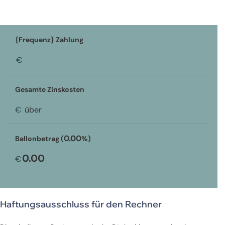
{Frequenz} Zahlung
€
Gesamte Zinskosten
€
über
0.00
Ballonbetrag (
%)
0.00
€
Haftungsausschluss für den Rechner